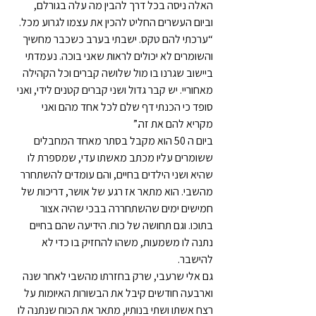
האלה ניסה בכל דרך להבין מה עלה בגורלם, 
וביום העשרים החליט להכין את עצמו לגרוע מכל.
“ערכתי להם טקס. ישבתי בערב כשכבר מחשיך 
והשומרים לא יכולים לראות שאני בוכה. נעמדתי 
ביישוב שגרנו בו מול שלושה קברים וכל הקהילה 
מאחוריי. יש קבר גדול ושני קברים קטנים לידי, ואני 
סופד כי הכנתי דף שלם לכל אחד מהם ואני 
מקריא להם את זה.”
ביום ה 50 הוא מקבל בסתר מאחד המחבלים 
ששומרים עליו מכתב מאשתו עדי, שמספרת לו 
שהיא ושני הילדים בחיים, והם עומדים להשתחרר 
מהשבי. הוא מתאר אז רגע של אושר, דריכות של 
חמישים ימים שהשתחררה בבכי שהיה אצור 
בתוכו. וגם תחושה של כוח. הידיעה שהם בחיים 
נתנה לו משמעות, משהו להחזיק בו כדי לא 
להישבר.
גם אלי שרעבי, שרק בחזרתו מהשבי לאחר שנה 
וארבעה חודשים קיבל את הבשורות האיומות על 
רצח אשתו ושתי בנותיו, מתאר את הכוח שנתנה לו 