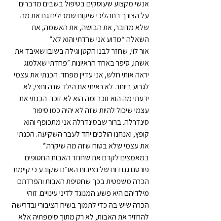
אנשי מקצוע שעוסקים בטיפול בשבים מדברים 
על הצורך בתהליכי שיקום שמכילים גם את מה 
שלא מדובר, את הבושה, את האשמה, את 
השאלה “מדוע אני שרדתי והוא לא.”
אור לוי, שחזר לבנו הקטן וגילה בשובו שאיבד את 
אשתו, סיפר באחד הראיונות ״פחדתי שאלמוג 
יראה אותי חלש, אני עדיין מפחד. הכנתי את עצמי 
לגרוע ביותר. לא ראיתי את הילד שנה וחצי, לא 
ידעתי מה הוא זוכר ומה הוא לא זוכר. הכנתי את 
עצמי שיכול להיות שזה לא יהיה כמו סיפור 
סינדרלה. ברור שבסינדרלה אני מתכופף והוא 
קופץ, ואנחנו הולכים יחד לעבר השקיעה. הכנתי 
את עצמי שלא בטוח שזה מה שיקרה.”
במאמצים לקדם את שחרור האבות החטופים 
פורסם גם דוח של נציבות האו״ם שקובע כי קיימת 
הכרה משפטית בכך שחטיפת האבות והפרדתם 
מילדיהם היא פשע המנוגד לדיני עינויים. זוהי 
הכרה שיש בה כדי לתמוך בשיח הציבורי ובדרישה 
להחזיר את האבות, לא רק מתוך סימפתיה אלא 