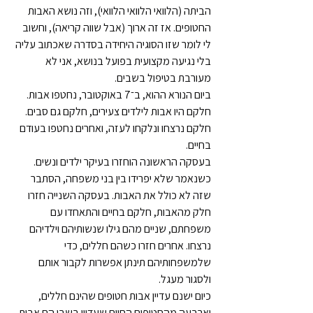
הביתה (הלוואי הלוואי הלוואי), וזה נושא האבות 
החטופים. אז זה ארוך (אבל שווה קריאה), וחשוב 
לי לומר שזו הסוגיה היחידה בסדרה שאכתוב עליה 
בלי נגיעה מקצועית בפועל בנושא, אני לא 
מעורבת בטיפול בשבים.
ביום הנורא ההוא, ב־7 באוקטובר, נחטפו אבות. 
חלקם היו אבות לילדים צעירים, חלקם גם סבים. 
חלקם נרצחו ונלקחו לעזה, ואחרים נחטפו בעודם 
בחיים.
בעסקה הראשונה הוחזרו בעיקר ילדים ונשים. 
כשנאמר שלא יפרידו בין בני משפחה, הסתבר 
שזה לא כולל את האבות. בעסקה השנייה חזרו 
חלק מהאבות, חלקם בחיים והתאחדו עם 
משפחתם, שניים מהם גילו שנשותיהם וילדיהם 
נרצחו. אחרים חזרו כשהם חללים, כדי 
שלמשפחותיהם תינתן אפשרות לקבור אותם 
ולסגור מעגל.
כיום ישנם עדיין אבות חטופים שהינם חללים, 
וארבעה מהחטופים החיים שעדיין בשבי הם אבות 