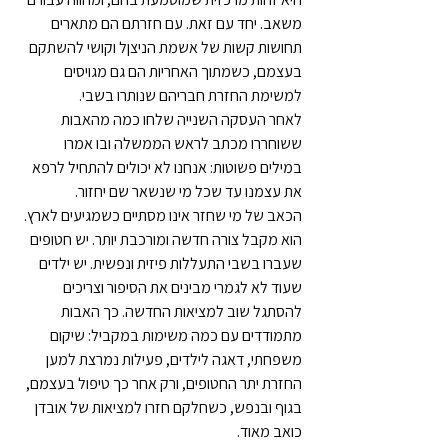
משאב. יחד עם זאת. עם חזרתם הם מתארים 
תחושות קשות של אשמת הניצןל וקושי להשתקם 
בעצמם, כשמתוך האחריות הם גם מגויסים 
למשימת החזרת חבריהם שנותרו בשבי.
לאחר העסקה השנייה שלחו כמה מהאבות 
ששוחררו מכתב לראש הממשלה ובו אמרו 
במילים פשוטות: אנחנו לא יכולים להתחיל לרפא 
את עצמנו עד שכל מי שנשאר שם יחזור.
הכאב של מי שחזר אינו מסתיים כשמגיעים לארץ. 
הוא מקבל צורה חדשה ומורכבת יותר. יש חטופים 
שעברו בשבי התעללות פיזית ונפשית. יש ילדים 
שעוד לא לגמרי מבינים את הסיפור וצריכים 
להסתגל שוב למציאות החדשה. כך האבות 
מתמודדים עם כמה משימות במקביל: שיקום 
משפחתי, דאגה לילדים, פעילות נמרצת למען 
החזרת יתר החטופים, ורק אחר כך טיפול בעצמם, 
בגוף ובנפש, כשחלקם חזרו למציאות של אובדן 
כואב מאוד.