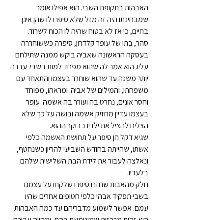
האבהות בתקופת השבי. הוא אפילו אומר 
שמבחינתו היה זה מזל שלא סיפרו לו שהן אינן 
בחיים, כי אז לא בטוח שהיה לו הכוח לשרוד.
סהר, בתו של עופר קלדרון, סיפרה כששוחררה 
בעסקה הראשונה שאביה ביקש ממנה שתילחם 
עליו. הוא אמר לה שהוא מפחד למות בשבי. עברה 
יותר משנה עד שהוא שוחרר בעצמו והתאחד עם 
משפחתו, והמילים של אביה. ומראהו, מפוחד 
וחסר אונים, נחרט בה ועורר בה אשמה. עופר 
בעצמו עדיין מחזיק אשמה ובושה על כך שלא 
הצליח להציל את ילדיו בבוקר ההוא.
שגיא דקל חן סיפר על תחושת האשמה כלפי 
אשתו, שהייתה בחודש השביעי להריון כשנחטף, 
ונאלצה לעבור את לידת הבת השלישית שלהם 
בלעדיו.
חלק מהאבות שחזרו סיפרו שלקחו על עצמם 
בשבי תפקיד אבהי כלפי חטופים אחרים שהיו 
עמם. אפשר לשמוע מדבריהם עד כמה האבהות 
היא זהות מרכזית שמוטמעת בהם, ומהווה עבורם 